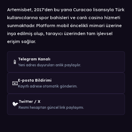
Artemisbet, 2017'den bu yana Curacao lisansıyla Türk
kullanıcılarına spor bahisleri ve canlı casino hizmeti
sunmaktadır. Platform mobil öncelikli mimari üzerine
inşa edilmiş olup, tarayıcı üzerinden tam işlevsel
erişim sağlar.
Telegram Kanalı
📱
Yeni adres duyuruları anlık paylaşılır.
E-posta Bildirimi
📧
Kayıtlı adrese otomatik gönderim.
Twitter / X
🐦
Resmi hesaptan güncel link paylaşımı.