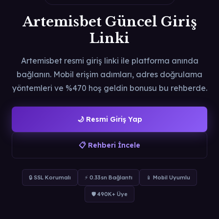
Artemisbet Güncel Giriş
Linki
Artemisbet resmi giriş linki ile platforma anında
bağlanın. Mobil erişim adımları, adres doğrulama
yöntemleri ve %470 hoş geldin bonusu bu rehberde.
🌙 Resmi Giriş Yap
📋 Rehberi İncele
🔒 SSL Korumalı
⚡ 0.33sn Bağlantı
📱 Mobil Uyumlu
🛡️ 490K+ Üye