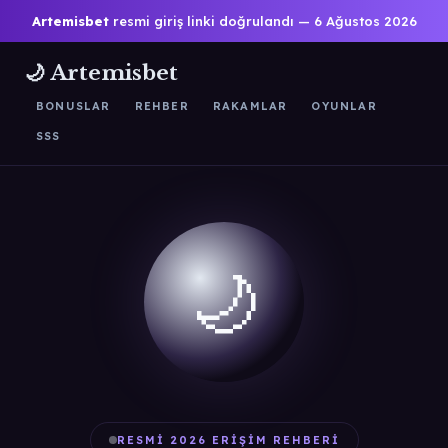
Artemisbet
resmi giriş linki doğrulandı —
6 Ağustos 2026
🌙 Artemisbet
BONUSLAR
REHBER
RAKAMLAR
OYUNLAR
SSS
🌙
RESMI 2026 ERIŞIM REHBERI